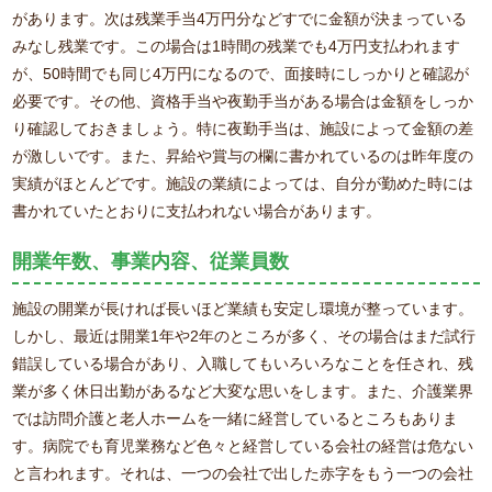
があります。次は残業手当4万円分などすでに金額が決まっている
みなし残業です。この場合は1時間の残業でも4万円支払われます
が、50時間でも同じ4万円になるので、面接時にしっかりと確認が
必要です。その他、資格手当や夜勤手当がある場合は金額をしっか
り確認しておきましょう。特に夜勤手当は、施設によって金額の差
が激しいです。また、昇給や賞与の欄に書かれているのは昨年度の
実績がほとんどです。施設の業績によっては、自分が勤めた時には
書かれていたとおりに支払われない場合があります。
開業年数、事業内容、従業員数
施設の開業が長ければ長いほど業績も安定し環境が整っています。
しかし、最近は開業1年や2年のところが多く、その場合はまだ試行
錯誤している場合があり、入職してもいろいろなことを任され、残
業が多く休日出勤があるなど大変な思いをします。また、介護業界
では訪問介護と老人ホームを一緒に経営しているところもありま
す。病院でも育児業務など色々と経営している会社の経営は危ない
と言われます。それは、一つの会社で出した赤字をもう一つの会社