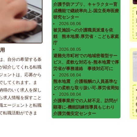
介護予防アプリ、キャラクター育
成機能で継続率向上-国立長寿医療
研究センター
2026.08.06
被災施設への介護職員派遣を依
頼 熊本地震-厚労省・こども家庭
庁
2026.08.05
用
避難先市町村での地域密着型サー
は、自分の希望する条
ビス、柔軟な対応を-熊本地震で厚
が紹介してくれる転職
労省が事務連絡 事後対応可に
ジェントは、応募から
2026.08.04
熊本地震 介護報酬の人員基準な
でしてくれます。ま
どの柔軟な取り扱い可-厚労省周知
納得のいく求人を探し
2026.08.04
ら求人情報を探すこと
介護事業所での人材不足、訪問が
職エージェントと転職
顕著に-機能訓練指導員もじわり
て転職活動ができま
介護労働安定センター