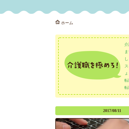
ホーム
介
ま
し
ス
ょ
転
転
2017/08/11